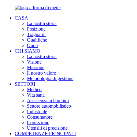
CASA
La nostra storia
Posizione
Traguardi
Qualifiche
Onori
CHI SIAMO
La nostra storia
Visione
Missione
Il nostro valore
Metodologia di gestione
SETTORI
Medico
Vita sana
Assistenza ai bambini
Settore automobilistico
Industriale
Consumatore
Confezione
Utensili di precisione
COMPETENZE PRINCIPALI