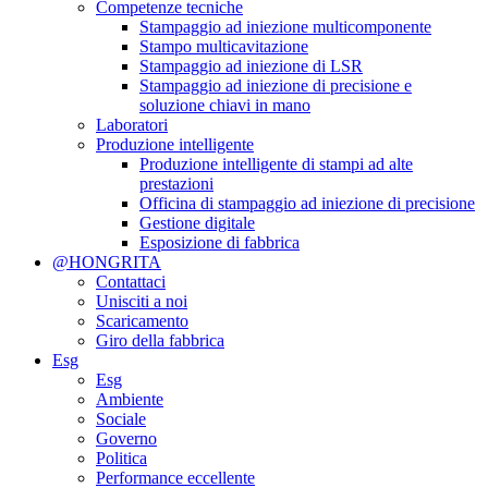
Competenze tecniche
Stampaggio ad iniezione multicomponente
Stampo multicavitazione
Stampaggio ad iniezione di LSR
Stampaggio ad iniezione di precisione e
soluzione chiavi in ​​mano
Laboratori
Produzione intelligente
Produzione intelligente di stampi ad alte
prestazioni
Officina di stampaggio ad iniezione di precisione
Gestione digitale
Esposizione di fabbrica
@HONGRITA
Contattaci
Unisciti a noi
Scaricamento
Giro della fabbrica
Esg
Esg
Ambiente
Sociale
Governo
Politica
Performance eccellente