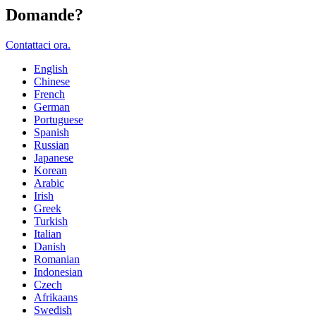
Domande?
Contattaci ora.
English
Chinese
French
German
Portuguese
Spanish
Russian
Japanese
Korean
Arabic
Irish
Greek
Turkish
Italian
Danish
Romanian
Indonesian
Czech
Afrikaans
Swedish