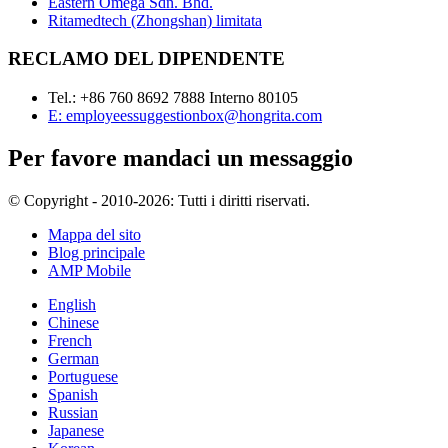
Eastern Omega Sdn. Bhd.
Ritamedtech (Zhongshan) limitata
RECLAMO DEL DIPENDENTE
Tel.: +86 760 8692 7888 Interno 80105
E: employeessuggestionbox@hongrita.com
Per favore mandaci un messaggio
© Copyright - 2010-2026: Tutti i diritti riservati.
Mappa del sito
Blog principale
AMP Mobile
English
Chinese
French
German
Portuguese
Spanish
Russian
Japanese