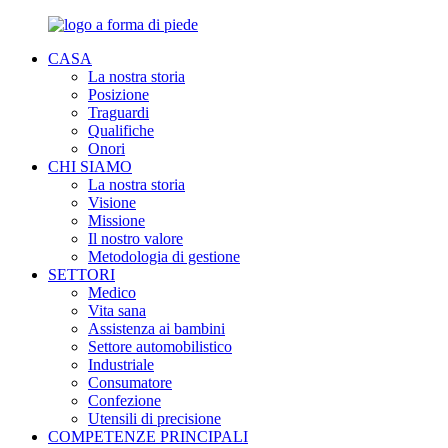
CASA
La nostra storia
Posizione
Traguardi
Qualifiche
Onori
CHI SIAMO
La nostra storia
Visione
Missione
Il nostro valore
Metodologia di gestione
SETTORI
Medico
Vita sana
Assistenza ai bambini
Settore automobilistico
Industriale
Consumatore
Confezione
Utensili di precisione
COMPETENZE PRINCIPALI