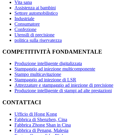
Vita sana
Assistenza ai bambini
Settore automobilistico
Industriale
Consumatore
Confezione
Utensili di precisione
politica sulla riservatezza
COMPETITIVITÀ FONDAMENTALE
Produzione intelligente digitalizzata
Stampaggio ad iniezione multicomponente
Stampo multicavitazione
Stampaggio ad iniezione di LSR
Attrezzature e stampaggio ad iniezione di precisione
Produzione intelligente di stampi ad alte prestazioni
CONTATTACI
Ufficio di Hong Kong
Fabbrica di Shenzhen, Cina
Fabbrica Zhong Shan in Cina
Fabbrica di Penang, Malesia