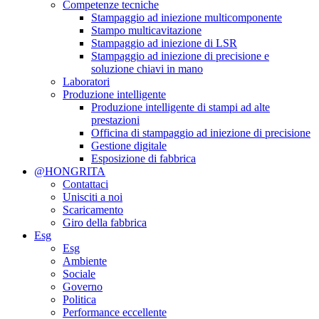
Competenze tecniche
Stampaggio ad iniezione multicomponente
Stampo multicavitazione
Stampaggio ad iniezione di LSR
Stampaggio ad iniezione di precisione e
soluzione chiavi in ​​mano
Laboratori
Produzione intelligente
Produzione intelligente di stampi ad alte
prestazioni
Officina di stampaggio ad iniezione di precisione
Gestione digitale
Esposizione di fabbrica
@HONGRITA
Contattaci
Unisciti a noi
Scaricamento
Giro della fabbrica
Esg
Esg
Ambiente
Sociale
Governo
Politica
Performance eccellente