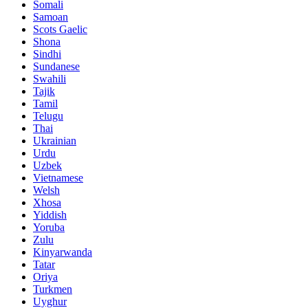
Somali
Samoan
Scots Gaelic
Shona
Sindhi
Sundanese
Swahili
Tajik
Tamil
Telugu
Thai
Ukrainian
Urdu
Uzbek
Vietnamese
Welsh
Xhosa
Yiddish
Yoruba
Zulu
Kinyarwanda
Tatar
Oriya
Turkmen
Uyghur